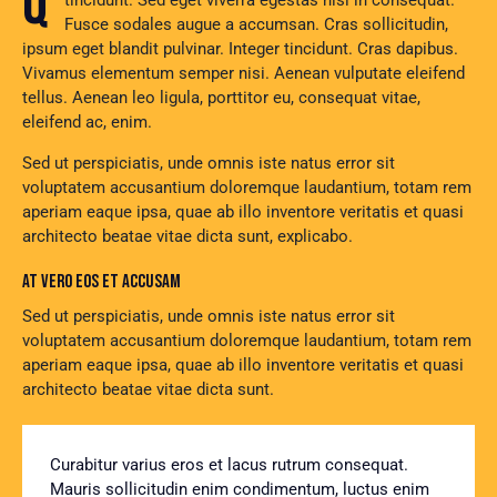
Qroin faucibus nec mauris a sodales, sed elementum mi
tincidunt. Sed eget viverra egestas nisi in consequat.
Fusce sodales augue a accumsan. Cras sollicitudin,
ipsum eget blandit pulvinar. Integer tincidunt. Cras dapibus.
Vivamus elementum semper nisi. Aenean vulputate eleifend
tellus. Aenean leo ligula, porttitor eu, consequat vitae,
eleifend ac, enim.
Sed ut perspiciatis, unde omnis iste natus error sit
voluptatem accusantium doloremque laudantium, totam rem
aperiam eaque ipsa, quae ab illo inventore veritatis et quasi
architecto beatae vitae dicta sunt, explicabo.
AT VERO EOS ET ACCUSAM
Sed ut perspiciatis, unde omnis iste natus error sit
voluptatem accusantium doloremque laudantium, totam rem
aperiam eaque ipsa, quae ab illo inventore veritatis et quasi
architecto beatae vitae dicta sunt.
Curabitur varius eros et lacus rutrum consequat.
Mauris sollicitudin enim condimentum, luctus enim