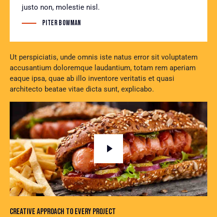
justo non, molestie nisl.
Piter Bowman
Ut perspiciatis, unde omnis iste natus error sit voluptatem
accusantium doloremque laudantium, totam rem aperiam
eaque ipsa, quae ab illo inventore veritatis et quasi
architecto beatae vitae dicta sunt, explicabo.
CREATIVE APPROACH TO EVERY PROJECT