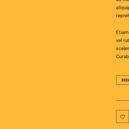
aliqu
repre
Etiam 
vel r
scele
Curabi
Bre