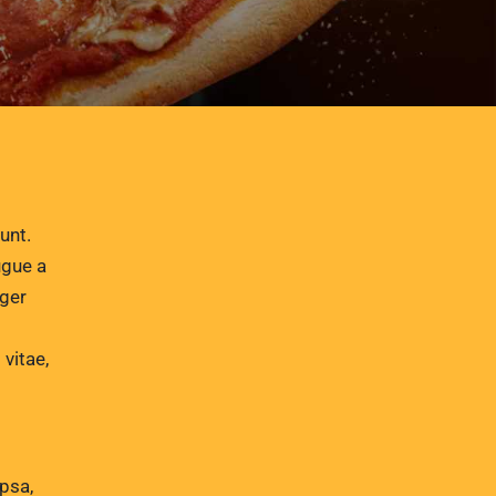
ugue a
eger
 vitae,
psa,