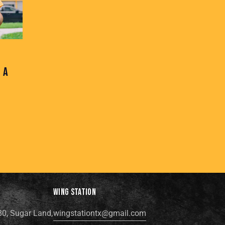
 A
WING STATION
80, Sugar Land,
wingstationtx@gmail.com