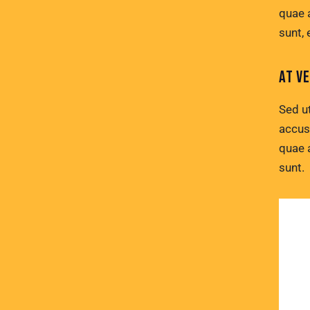
quae a
sunt, 
AT V
Sed ut
accus
quae a
sunt.