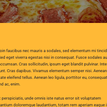
Sed eget viverra egestas nisi in consequat. Fusce sodales a
accumsan. Cras sollicitudin, ipsum eget blandit pulvinar. Int
dunt. Cras dapibus. Vivamus elementum semper nisi. Aenean
ate eleifend tellus. Aenean leo ligula, porttitor eu, consequat
nd ac, enim.
 perspiciatis, unde omnis iste natus error sit voluptatem
antium doloremque laudantium, totam rem aperiam eaque i