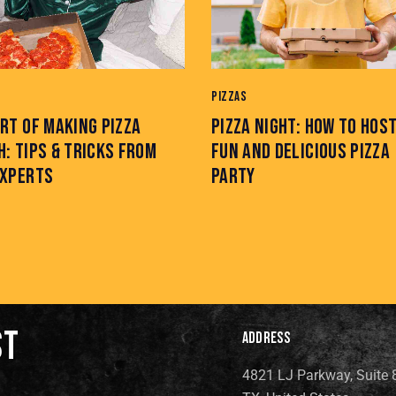
PIZZAS
RT OF MAKING PIZZA
PIZZA NIGHT: HOW TO HOST
: TIPS & TRICKS FROM
FUN AND DELICIOUS PIZZA
EXPERTS
PARTY
ST
ADDRESS
4821 LJ Parkway, Suite 