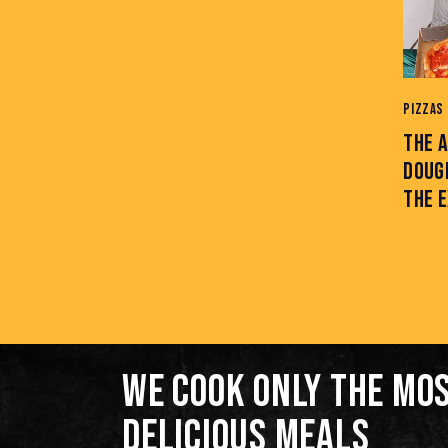
PIZZAS
THE A
DOUGH
THE 
WE COOK ONLY THE MO
DELICIOUS MEALS