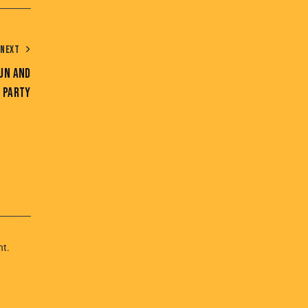
NEXT
FUN AND
A PARTY
nt.