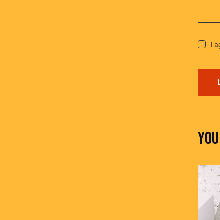
I a
YOU