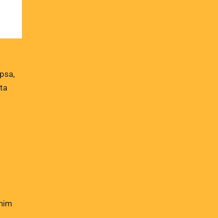
psa,
cta
enim