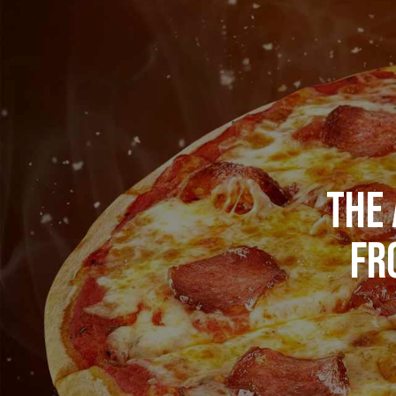
THE 
FR