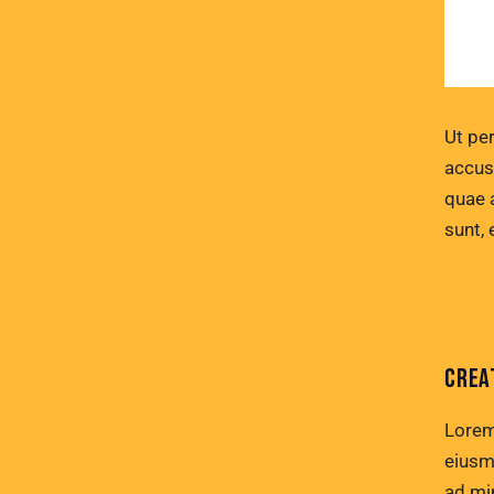
Ut per
accus
quae a
sunt, 
CREA
Lorem
eiusm
ad mi