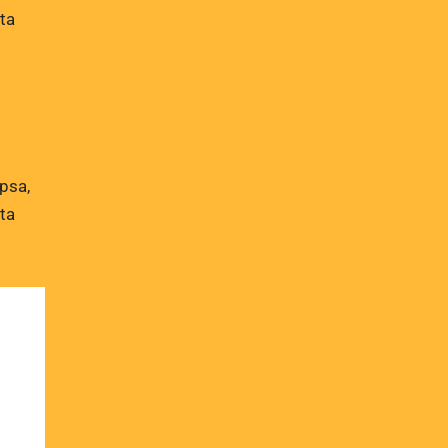
cta
psa,
cta