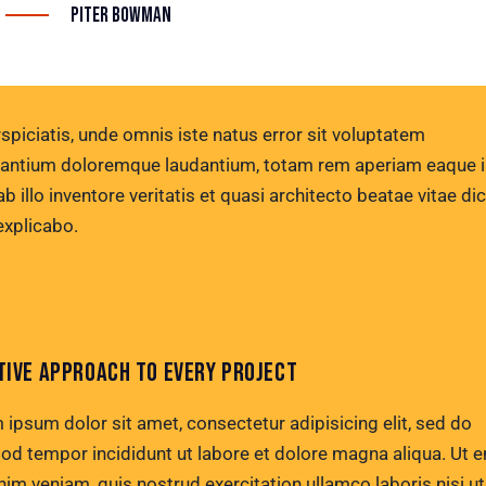
Piter Bowman
spiciatis, unde omnis iste natus error sit voluptatem
antium doloremque laudantium, totam rem aperiam eaque i
b illo inventore veritatis et quasi architecto beatae vitae di
explicabo.
TIVE APPROACH TO EVERY PROJECT
 ipsum dolor sit amet, consectetur adipisicing elit, sed do
od tempor incididunt ut labore et dolore magna aliqua. Ut 
nim veniam, quis nostrud exercitation ullamco laboris nisi ut