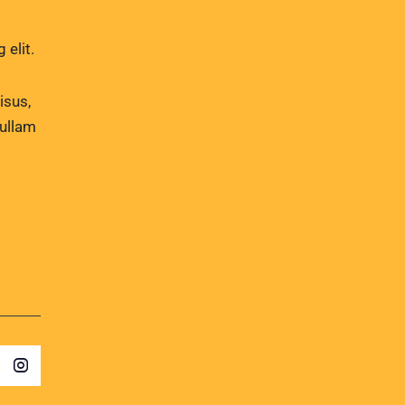
 elit.
isus,
Nullam