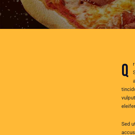
Qroin faucibus nec mauris a sodales, sed elementum mi tincidunt.
tinci
vulput
eleife
Sed ut
accus