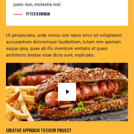
justo non, molestie nisl.
Piter Bowman
Ut perspiciatis, unde omnis iste natus error sit voluptatem
accusantium doloremque laudantium, totam rem aperiam
eaque ipsa, quae ab illo inventore veritatis et quasi
architecto beatae vitae dicta sunt, explicabo.
CREATIVE APPROACH TO EVERY PROJECT