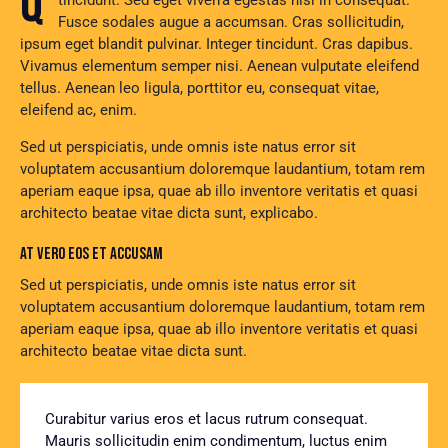
Qroin faucibus nec mauris a sodales, sed elementum mi
tincidunt. Sed eget viverra egestas nisi in consequat.
Fusce sodales augue a accumsan. Cras sollicitudin,
ipsum eget blandit pulvinar. Integer tincidunt. Cras dapibus.
Vivamus elementum semper nisi. Aenean vulputate eleifend
tellus. Aenean leo ligula, porttitor eu, consequat vitae,
eleifend ac, enim.
Sed ut perspiciatis, unde omnis iste natus error sit
voluptatem accusantium doloremque laudantium, totam rem
aperiam eaque ipsa, quae ab illo inventore veritatis et quasi
architecto beatae vitae dicta sunt, explicabo.
AT VERO EOS ET ACCUSAM
Sed ut perspiciatis, unde omnis iste natus error sit
voluptatem accusantium doloremque laudantium, totam rem
aperiam eaque ipsa, quae ab illo inventore veritatis et quasi
architecto beatae vitae dicta sunt.
Curabitur varius eros et lacus rutrum consequat.
Mauris sollicitudin enim condimentum, luctus enim