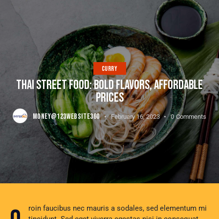
CURRY
THAI STREET FOOD: BOLD FLAVORS, AFFORDABLE
PRICES
MONEY@123WEBSITE360
February 16, 2023
0
Comments