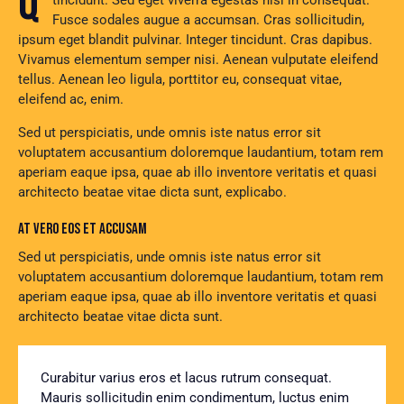
Qroin faucibus nec mauris a sodales, sed elementum mi
tincidunt. Sed eget viverra egestas nisi in consequat.
Fusce sodales augue a accumsan. Cras sollicitudin,
ipsum eget blandit pulvinar. Integer tincidunt. Cras dapibus.
Vivamus elementum semper nisi. Aenean vulputate eleifend
tellus. Aenean leo ligula, porttitor eu, consequat vitae,
eleifend ac, enim.
Sed ut perspiciatis, unde omnis iste natus error sit
voluptatem accusantium doloremque laudantium, totam rem
aperiam eaque ipsa, quae ab illo inventore veritatis et quasi
architecto beatae vitae dicta sunt, explicabo.
AT VERO EOS ET ACCUSAM
Sed ut perspiciatis, unde omnis iste natus error sit
voluptatem accusantium doloremque laudantium, totam rem
aperiam eaque ipsa, quae ab illo inventore veritatis et quasi
architecto beatae vitae dicta sunt.
Curabitur varius eros et lacus rutrum consequat.
Mauris sollicitudin enim condimentum, luctus enim