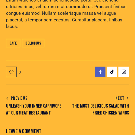
Etiam vitae leo et diam pellentesque porta. Sed eleifend
ultricies risus, vel rutrum erat commodo ut. Praesent finibus
congue euismod. Nullam scelerisque massa vel augue
placerat, a tempor sem egestas. Curabitur placerat finibus
lacus.
Cafe
Delicious
0
PREVIOUS
NEXT
UNLEASH YOUR INNER CARNIVORE
THE MOST DELICIOUS SALAD WITH
AT OUR MEAT RESTAURANT
FRIED CHICKEN WINGS
LEAVE A COMMENT